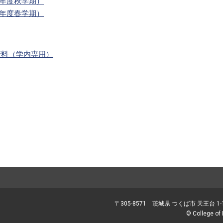
6年度秋学期）
6年度春学期）
資料（学内専用）
筑波大学
〒305-8571 茨城県 つくば市 天王台 1-
© College of 