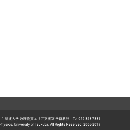
1-1 筑波大学 数理物質エリア支援室 学群教務 Tel 029-853-7881
Physics, University of Tsukuba. All Rights Reserved, 2006-2019