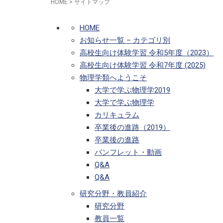
HOME
>
サイトマップ
HOME
お知らせ一覧 – カテゴリ別
高校生向け体験学習 令和5年度（2023）
高校生向け体験学習 令和7年度 (2025)
物理学類へようこそ
大学で学ぶ物理学2019
大学で学ぶ物理学
カリキュラム
卒業後の進路（2019）
卒業後の進路
パンフレット・動画
Q&A
Q&A
研究分野・教員紹介
研究分野
教員一覧